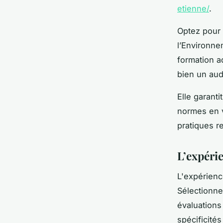
etienne/
.
Optez pour 
l’Environnem
formation 
bien un aud
Elle garanti
normes en v
pratiques r
L’expérie
L'expérienc
Sélectionne
évaluations
spécificité