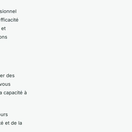
sionnel
ficacité
 et
ions
ter des
 vous
a capacité à
ours
é et de la