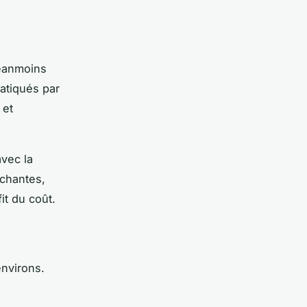
néanmoins
atiqués par
 et
avec la
échantes,
it du coût.
environs.