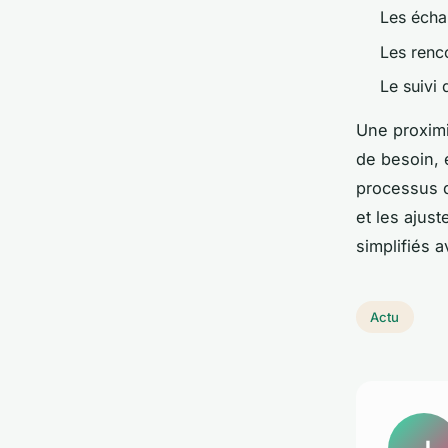
Les écha
Les renc
Le suivi 
Une proximi
de besoin, 
processus d
et les ajus
simplifiés 
Actu