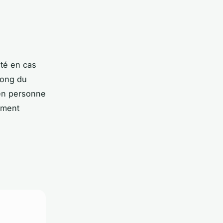
té en cas
long du
 en personne
ement