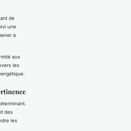
rant de
uivi une
mener à
ormité aux
vers les
nergétique.
ertinence
déterminant.
nt des
ndre les