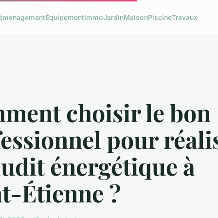
éménagement
Équipement
Immo
Jardin
Maison
Piscine
Travaux
ment choisir le bon
essionnel pour réali
udit énergétique à
t-Étienne ?