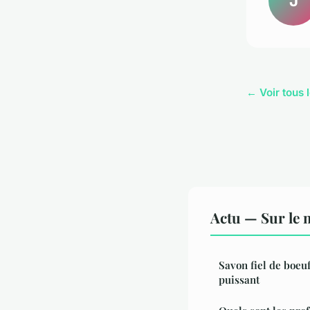
J
← Voir tous l
Actu — Sur le 
Savon fiel de boeuf
puissant