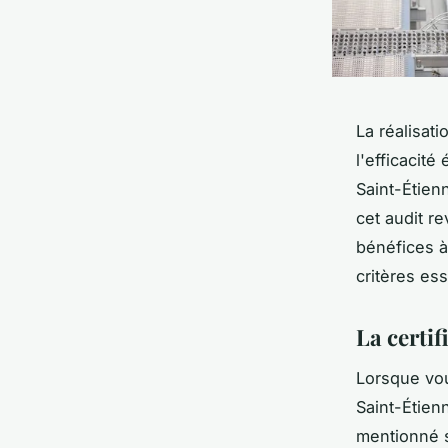
La réalisat
l'efficacit
Saint-Étien
cet audit re
bénéfices à
critères es
La certif
Lorsque vou
Saint-Étien
mentionné s