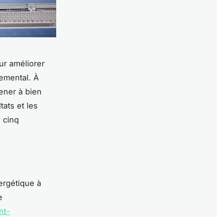
ur améliorer
nemental. À
ener à bien
tats et les
 cinq
ergétique à
e
nt-