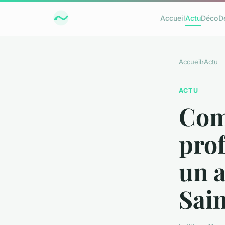
Accueil
Actu
Déco
D
Accueil
›
Actu
ACTU
Com
prof
un a
Sain